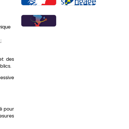
nique
;
et des
lics.
ressive
éé pour
esures