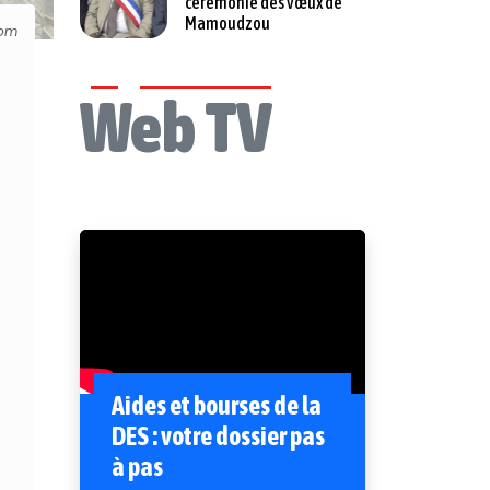
cérémonie des vœux de
Mamoudzou
Com
Web TV
Aides et bourses de la
DES : votre dossier pas
à pas