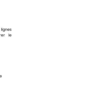
lignes
rer le
e