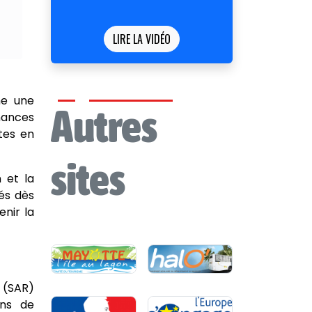
LIRE LA VIDÉO
he une
Autres
nances
tes en
sites
 et la
és dès
nir la
 (SAR)
ons de