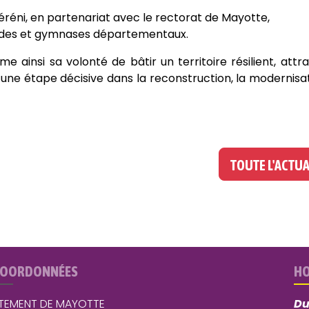
réréni, en partenariat avec le rectorat de Mayotte,
stades et gymnases départementaux.
ainsi sa volonté de bâtir un territoire résilient, attra
une étape décisive dans la reconstruction, la modernisa
TOUTE L'ACTUA
COORDONNÉES
HO
TEMENT DE MAYOTTE
Du