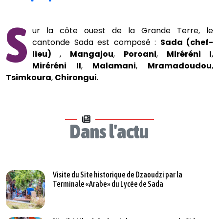
S
ur la côte ouest de la Grande Terre, le
cantonde Sada est composé :
Sada (chef-
lieu)
,
Mangajou
,
Poroani
,
Miréréni I
,
Miréréni II
,
Malamani
,
Mramadoudou
,
Tsimkoura
,
Chirongui
.
Dans l'actu
Visite du Site historique de Dzaoudzi par la
Terminale «Arabe» du Lycée de Sada