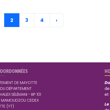
2
3
4
›
COORDONNÉES
HO
TEMENT DE MAYOTTE
Du
 DU DÉPARTEMENT
de
 HALIDI SÉLÉMANI - BP 101
et
5 MAMOUDZOU CEDEX
Le
TE (YT)