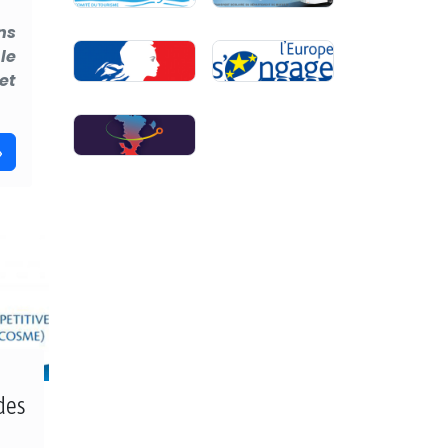
ns
le
et
»
des