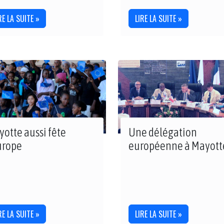
RE LA SUITE »
LIRE LA SUITE »
otte aussi fête
Une délégation
urope
européenne à Mayott
RE LA SUITE »
LIRE LA SUITE »