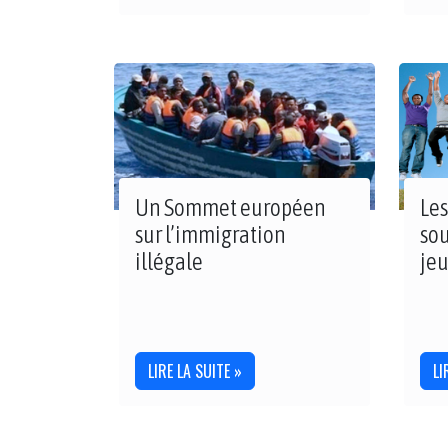
Un Sommet européen
Les
sur l’immigration
sou
illégale
je
LIRE LA SUITE »
LI