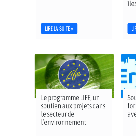
île
LIRE LA SUITE »
LI
Le programme LIFE, un
Sou
soutien aux projets dans
for
le secteur de
av
l’environnement