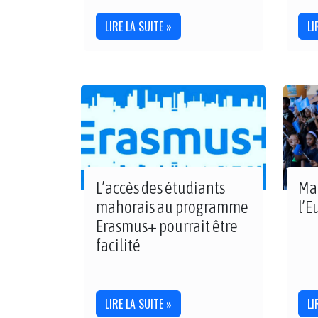
LIRE LA SUITE »
LI
L’accès des étudiants
May
mahorais au programme
l’E
Erasmus+ pourrait être
facilité
LIRE LA SUITE »
LI