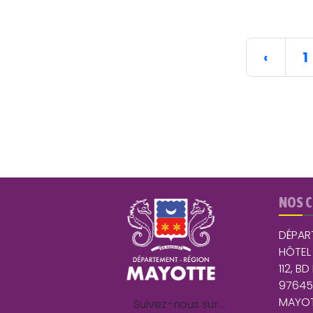
‹
1
NOS 
DÉPAR
HÔTEL
112, BD
9764
MAYOT
Suivez-nous sur…