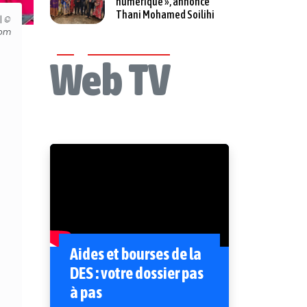
numérique », annonce
Thani Mohamed Soilihi
|
©
Com
Web TV
Aides et bourses de la
DES : votre dossier pas
à pas