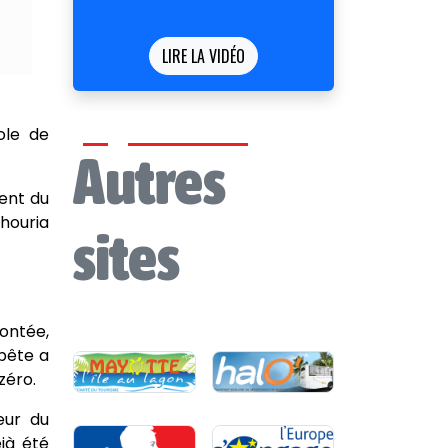
LIRE LA VIDÉO
ole de
Autres
dent du
houria
sites
rontée,
pête a
zéro.
eur du
éjà été