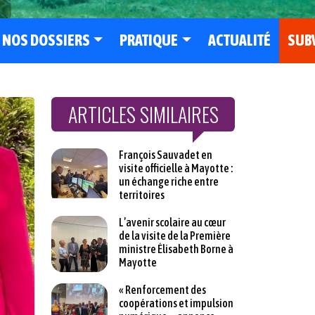
NOS DOSSIERS
PRATIQUE
ACTUALITÉ
SUB
ARTICLES SIMILAIRES
François Sauvadet en
visite officielle à Mayotte :
un échange riche entre
territoires
L’avenir scolaire au cœur
de la visite de la Première
ministre Élisabeth Borne à
Mayotte
« Renforcement des
coopérations et impulsion