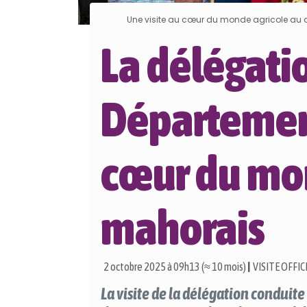
Une visite au cœur du monde agricole au d
La délégati
Départemen
cœur du mo
mahorais
2 octobre 2025 à 09h13 (≈ 10 mois)
|
VISITE OFFIC
La visite de la délégation conduit