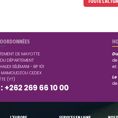
TOUTE L'ACTUA
COORDONNÉES
HO
TEMENT DE MAYOTTE
Du
 DU DÉPARTEMENT
de
 HALIDI SÉLÉMANI - BP 101
et
5 MAMOUDZOU CEDEX
Le
TE (YT)
de
 : +262 269 66 10 00
L’EUROPE
SERVICES EN LIGNE
NOS 