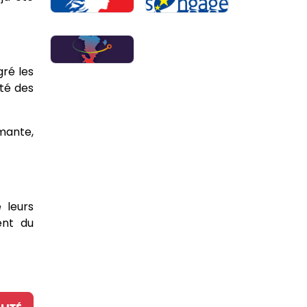
gré les
ité des
rmante,
 leurs
ent du