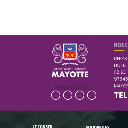
NOS 
DÉPAR
HÔTEL
112, BD
9764
MAYOT
Suivez-nous sur…
TEL
LE CONSEIL
SOLIDARITÉS