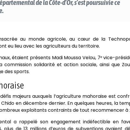
épartemental de la Côte-d’Or, s’est poursuivie ce
e.
nsacrée au monde agricole, au cœur de la Technop
 eu lieu avec les agriculteurs du territoire.
aux, étaient présents Madi Moussa Velou, 7ᵉ vice-prési
 commission solidarité et action sociale, ainsi que Zou
e des sports.
ahoraise
défis majeurs auxquels l’agriculture mahoraise est conf
Chido en décembre dernier. En quelques heures, la tem
 nombreux exploitants contraints de tout recommencer à 
ental a rappelé son engagement indéfectible en fav
4, plus de 13 millions d’euros de subventions avaient d