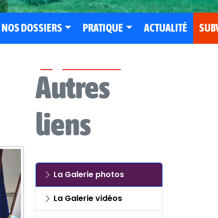
NOS DOSSIERS
PRATIQUE
ACTUALITÉ
SUB
Autres
liens
La Galerie photos
La Galerie vidéos