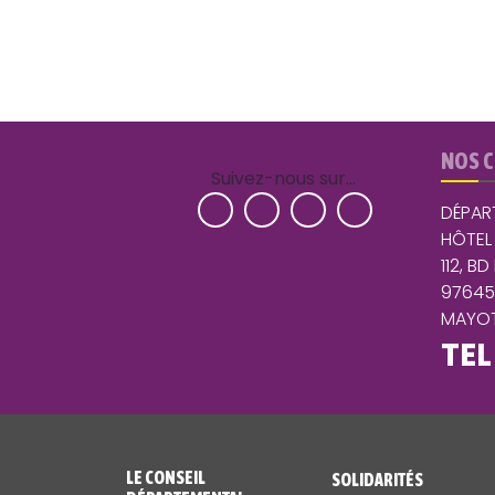
NOS 
Suivez-nous sur…
DÉPAR
HÔTEL
112, BD
9764
MAYOT
TEL
LE CONSEIL
SOLIDARITÉS