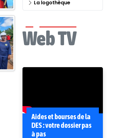
La logothèque
Web TV
Aides et bourses de la
DES : votre dossier pas
à pas