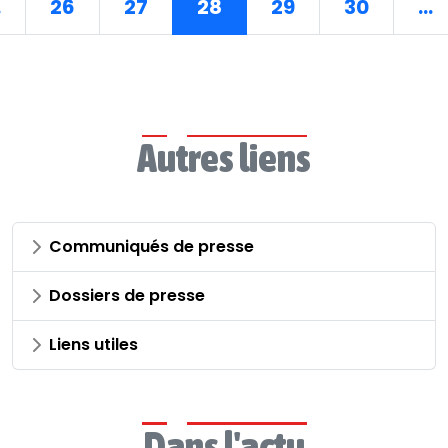
.
26
27
28
29
30
...
Autres liens
Communiqués de presse
Dossiers de presse
Liens utiles
Dans l'actu