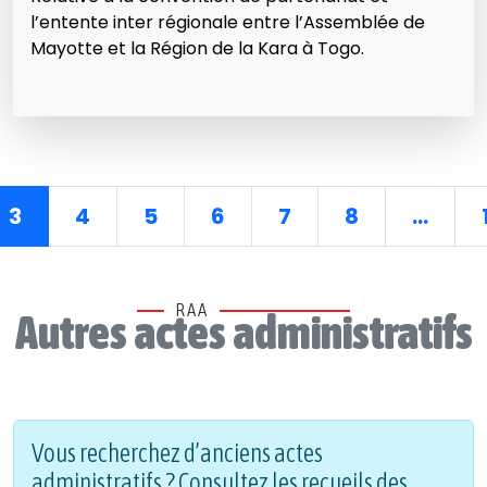
l’entente inter régionale entre l’Assemblée de
Mayotte et la Région de la Kara à Togo.
3
4
5
6
7
8
...
RAA
Autres actes administratifs
Vous recherchez d’anciens actes
administratifs ? Consultez les recueils des