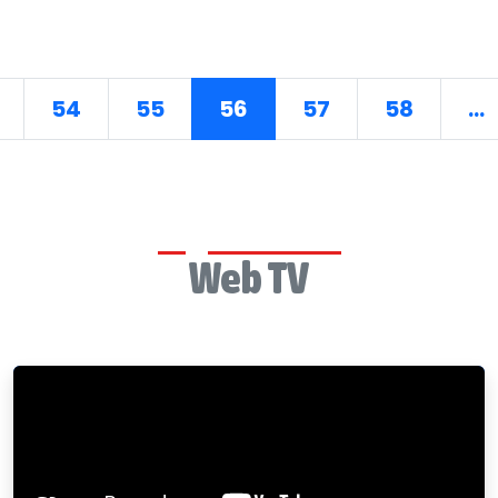
54
55
56
57
58
...
Web TV